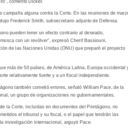
ero", comentó Dicker.
o campaña alguna contra la Corte. En las reuniones de marz
adujo Frederick Smith, subsecretario adjunto de Defensa.
ono pueden tener un efecto contrario al deseado,
mosca con un revólver", expresó Cherif Bassiouni,
ación de las Naciones Unidas (ONU) que preparó el proyecto
e más de 50 países, de América Latina, Europa occidental 
rte relativamente fuerte y a un fiscal independiente.
ágono también cometió errores, señaló William Pace, de la
ional, un grupo de organizaciones no gubernamentales.
de la Corte, incluidas en documentos del Pentágono, no
ometidos el tribunal y su fiscal, o el papel que tendrán las
la investigación internacional, arguyó Pace.