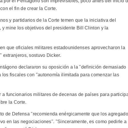
 por el Pentágono son imprevisibles, poco antes del inicio 
on el fin de crear la Corte.
os y partidarios de la Corte temen que la iniciativa del
 y mine los objetivos del presidente Bill Clinton y la
en que oficiales militares estadounidenses aprovecharon la
 extranjeros, sostuvo Dicker.
entágono declararon su oposición a la "definición demasiado
 los fiscales con "autonomía ilimitada para comenzar las
a funcionarios militares de decenas de países para particip
bre la Corte.
to de Defensa "recomienda enérgicamente que los agregad
tivo en las negociaciones". "Sinceramente, es como pedirle a