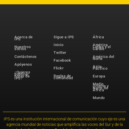
Acerca de
Sigue a IPS
África
IPS
Inicio
América
Nuestros
Latina y el
socios
Caribe
Twitter
Contáctenos
América del
Norte
Facebook
Apóyenos
Asia-
Flickr
Pacífico
¿Quieres
publicar
Reglas de
notas de
Europa
comunidad
IPS?
Medio
Oriente y
Norte de
África
Mundo
IPS es una institución internacional de comunicación cuyo eje es una
agencia mundial de noticias que amplifica las voces del Sur y de la