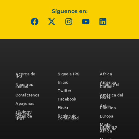
Síguenos en:
Acerca de
Sigue a IPS
África
IPS
Inicio
América
Nuestros
Latina y el
socios
Caribe
Twitter
Contáctenos
América del
Norte
Facebook
Apóyenos
Asia-
Flickr
Pacífico
¿Quieres
publicar
Reglas de
notas de
Europa
comunidad
IPS?
Medio
Oriente y
Norte de
África