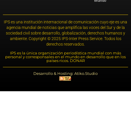
Mundo
IPS es una institución internacional de comunicación cuyo eje es una
agencia mundial de noticias que amplifica las voces del Sur y de la
sociedad civil sobre desarrollo, globalización, derechos humanos y
ambiente. Copyright © 2025 IPS-Inter Press Service. Todos los
derechos reservados.
IPS es la única organización periodística mundial con más
personal y corresponsales en el mundo en desarrollo que en los
países ricos. DONAR
Desarrollo & Hosting: Atiko.Studio