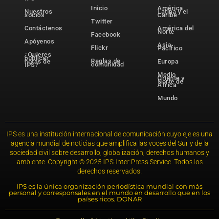
Inicio
América
Nuestros
Latina y el
socios
Caribe
Twitter
Contáctenos
América del
Norte
Facebook
Apóyenos
Asia-
Flickr
Pacífico
¿Quieres
publicar
Reglas de
notas de
Europa
comunidad
IPS?
Medio
Oriente y
Norte de
África
Mundo
IPS es una institución internacional de comunicación cuyo eje es una
agencia mundial de noticias que amplifica las voces del Sur y de la
sociedad civil sobre desarrollo, globalización, derechos humanos y
ambiente. Copyright © 2025 IPS-Inter Press Service. Todos los
derechos reservados.
IPS es la única organización periodística mundial con más
personal y corresponsales en el mundo en desarrollo que en los
países ricos. DONAR