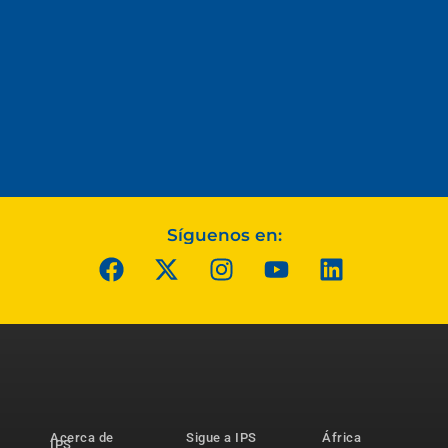
Síguenos en:
Acerca de
Sigue a IPS
África
IPS