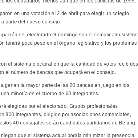
 de los ciudadanos, menos aún que en los comicios de 1995.
iparon en una votación el 2 de abril para elegir un colegio
a parte del nuevo consejo.
cipación del electorado el domingo son el complicado sistem
ión tendrá poco peso en el órgano legislativo y los problemas
 el sistema electoral en que la cantidad de votos recibido
con el número de bancas que ocupará en el consejo.
cia ganan la mayor parte de las 20 bancas en juego en los
 una minoría en el cuerpo de 60 integrantes.
erá elegidas por el electorado. Grupos profesionales
 de 800 integrantes, dirigido por asociaciones comerciales,
 estos 40 consejales serán candidatos partidarios de Beijing.
o niegan que el sistema actual podría minimizar la presencia