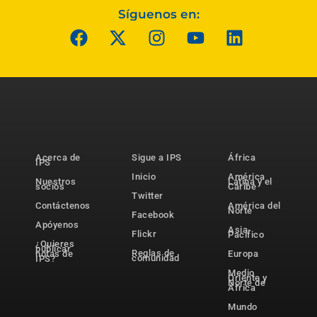
Síguenos en:
Acerca de
Sigue a IPS
África
IPS
Inicio
América
Nuestros
Latina y el
socios
Caribe
Twitter
Contáctenos
América del
Norte
Facebook
Apóyenos
Asia-
Flickr
Pacífico
¿Quieres
publicar
Reglas de
notas de
Europa
comunidad
IPS?
Medio
Oriente y
Norte de
África
Mundo