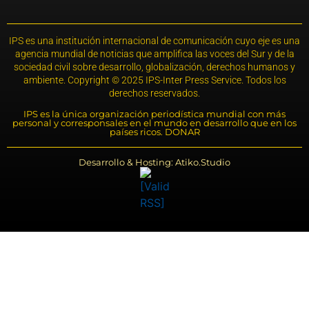
IPS es una institución internacional de comunicación cuyo eje es una
agencia mundial de noticias que amplifica las voces del Sur y de la
sociedad civil sobre desarrollo, globalización, derechos humanos y
ambiente. Copyright © 2025 IPS-Inter Press Service. Todos los
derechos reservados.
IPS es la única organización periodística mundial con más
personal y corresponsales en el mundo en desarrollo que en los
países ricos. DONAR
Desarrollo & Hosting: Atiko.Studio