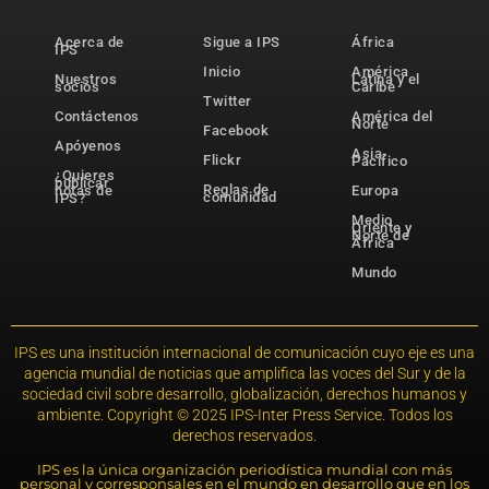
Acerca de
Sigue a IPS
África
IPS
Inicio
América
Nuestros
Latina y el
socios
Caribe
Twitter
Contáctenos
América del
Norte
Facebook
Apóyenos
Asia-
Flickr
Pacífico
¿Quieres
publicar
Reglas de
notas de
Europa
comunidad
IPS?
Medio
Oriente y
Norte de
África
Mundo
IPS es una institución internacional de comunicación cuyo eje es una
agencia mundial de noticias que amplifica las voces del Sur y de la
sociedad civil sobre desarrollo, globalización, derechos humanos y
ambiente. Copyright © 2025 IPS-Inter Press Service. Todos los
derechos reservados.
IPS es la única organización periodística mundial con más
personal y corresponsales en el mundo en desarrollo que en los