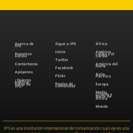
Acerca de
Sigue a IPS
África
IPS
Inicio
América
Nuestros
Latina y el
socios
Caribe
Twitter
Contáctenos
América del
Norte
Facebook
Apóyenos
Asia-
Flickr
Pacífico
¿Quieres
publicar
Reglas de
notas de
Europa
comunidad
IPS?
Medio
Oriente y
Norte de
África
Mundo
IPS es una institución internacional de comunicación cuyo eje es una