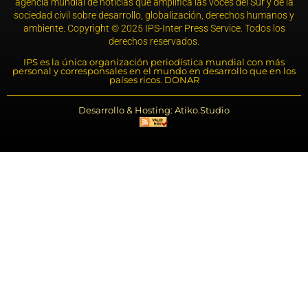
agencia mundial de noticias que amplifica las voces del Sur y de la
sociedad civil sobre desarrollo, globalización, derechos humanos y
ambiente. Copyright © 2025 IPS-Inter Press Service. Todos los
derechos reservados.
IPS es la única organización periodística mundial con más
personal y corresponsales en el mundo en desarrollo que en los
países ricos. DONAR
Desarrollo & Hosting: Atiko.Studio