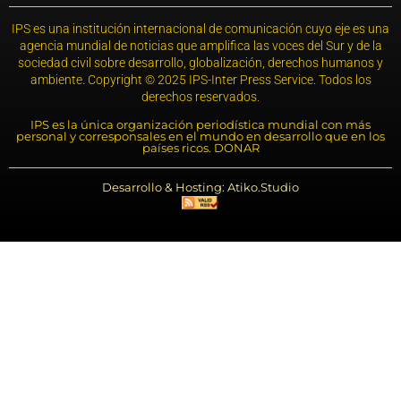
IPS es una institución internacional de comunicación cuyo eje es una
agencia mundial de noticias que amplifica las voces del Sur y de la
sociedad civil sobre desarrollo, globalización, derechos humanos y
ambiente. Copyright © 2025 IPS-Inter Press Service. Todos los
derechos reservados.
IPS es la única organización periodística mundial con más
personal y corresponsales en el mundo en desarrollo que en los
países ricos. DONAR
Desarrollo & Hosting: Atiko.Studio