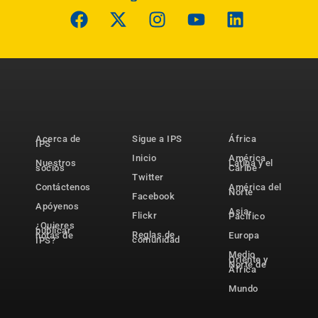
Acerca de
Sigue a IPS
África
IPS
Inicio
América
Nuestros
Latina y el
socios
Caribe
Twitter
Contáctenos
América del
Norte
Facebook
Apóyenos
Asia-
Flickr
Pacífico
¿Quieres
publicar
Reglas de
notas de
Europa
comunidad
IPS?
Medio
Oriente y
Norte de
África
Mundo