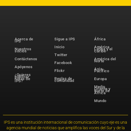
Acerca de
Sigue a IPS
África
IPS
Inicio
América
Nuestros
Latina y el
socios
Caribe
Twitter
Contáctenos
América del
Norte
Facebook
Apóyenos
Asia-
Flickr
Pacífico
¿Quieres
publicar
Reglas de
notas de
Europa
comunidad
IPS?
Medio
Oriente y
Norte de
África
Mundo
IPS es una institución internacional de comunicación cuyo eje es una
agencia mundial de noticias que amplifica las voces del Sur y de la