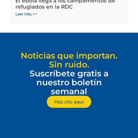
El ébola llega a los campamentos de
refugiados en la RDC
Leer Más >>
Noticias que importan.
Sin ruido.
Suscríbete gratis a
nuestro boletín
semanal
Haz clic aquí