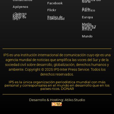
Norte
Facebook
Apóyenos
Asia-
Flickr
Pacífico
¿Quieres
publicar
Reglas de
notas de
Europa
comunidad
IPS?
Medio
Oriente y
Norte de
África
Mundo
IPS es una institución internacional de comunicación cuyo eje es una
agencia mundial de noticias que amplifica las voces del Sur y de la
sociedad civil sobre desarrollo, globalización, derechos humanos y
ambiente. Copyright © 2025 IPS-Inter Press Service. Todos los
derechos reservados.
IPS es la única organización periodística mundial con más
personal y corresponsales en el mundo en desarrollo que en los
países ricos. DONAR
Desarrollo & Hosting: Atiko.Studio