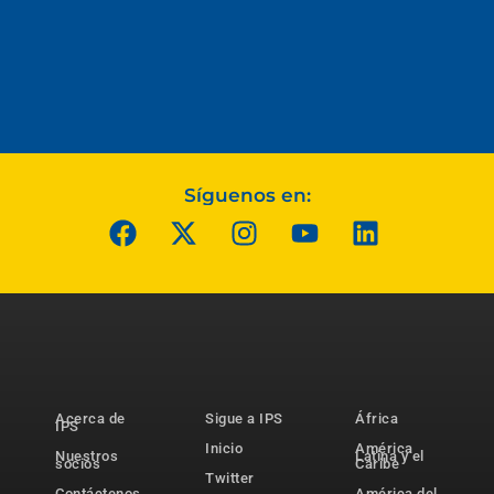
Síguenos en:
Acerca de
Sigue a IPS
África
IPS
Inicio
América
Nuestros
Latina y el
socios
Caribe
Twitter
Contáctenos
América del