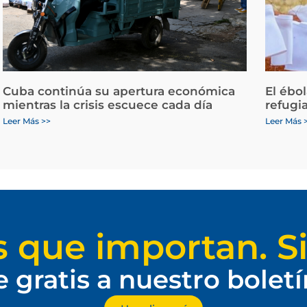
Cuba continúa su apertura económica
El ébo
mientras la crisis escuece cada día
refugi
Leer Más >>
Leer Más 
s que importan. Si
e gratis a nuestro bolet