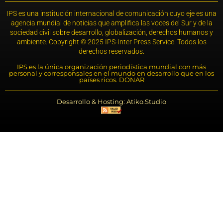
IPS es una institución internacional de comunicación cuyo eje es una
agencia mundial de noticias que amplifica las voces del Sur y de la
sociedad civil sobre desarrollo, globalización, derechos humanos y
ambiente. Copyright © 2025 IPS-Inter Press Service. Todos los
derechos reservados.
IPS es la única organización periodística mundial con más
personal y corresponsales en el mundo en desarrollo que en los
países ricos. DONAR
Desarrollo & Hosting: Atiko.Studio