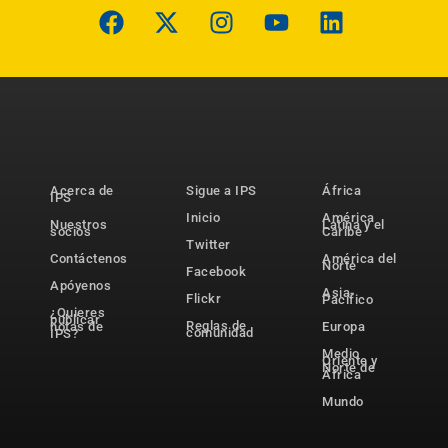
Acerca de
Sigue a IPS
África
IPS
Inicio
América
Nuestros
Latina y el
socios
Caribe
Twitter
Contáctenos
América del
Norte
Facebook
Apóyenos
Asia-
Flickr
Pacífico
¿Quieres
publicar
Reglas de
notas de
Europa
comunidad
IPS?
Medio
Oriente y
Norte de
África
Mundo