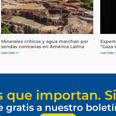
Minerales críticos y agua marchan por
Expert
sendas contrarias en América Latina
“Gaza 
Leer Más >>
Leer Más 
s que importan. Si
e gratis a nuestro bolet