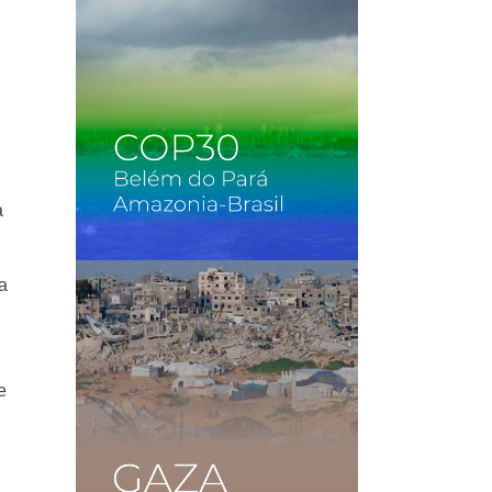
a
ra
e