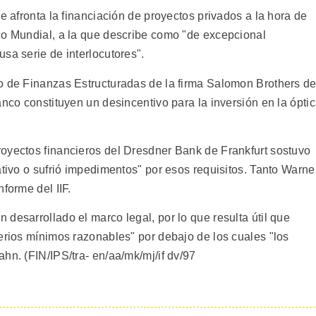
e afronta la financiación de proyectos privados a la hora de
co Mundial, a la que describe como "de excepcional
sa serie de interlocutores".
o de Finanzas Estructuradas de la firma Salomon Brothers d
anco constituyen un desincentivo para la inversión en la ópti
oyectos financieros del Dresdner Bank de Frankfurt sostuvo
ativo o sufrió impedimentos" por esos requisitos. Tanto Warne
forme del IIF.
desarrollado el marco legal, por lo que resulta útil que
erios mínimos razonables" por debajo de los cuales "los
hn. (FIN/IPS/tra- en/aa/mk/mj/if dv/97