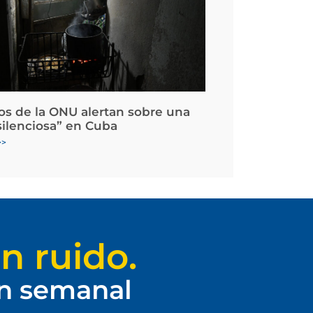
os de la ONU alertan sobre una
silenciosa” en Cuba
>>
n ruido.
ín semanal