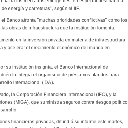
vado hacia los mercados emergentes, en especial destinado a
de energía y carreteras", según el IIF.
que el Banco afronta "muchas prioridades conflictivas" como los
las obras de infraestructura que la institución fomenta.
mento en la inversión privada en materia de infraestructura
eza y acelerar el crecimiento económico del mundo en
 su institución insignia, el Banco Internacional de
mbién lo integra el organismo de préstamos blandos para
rollo Internacional (IDA).
vado, la Corporación Financiera Internacional (IFC), y la
siones (MIGA), que suministra seguros contra riesgos político
sarrollo.
iones financieras privadas, difundió su informe este martes,