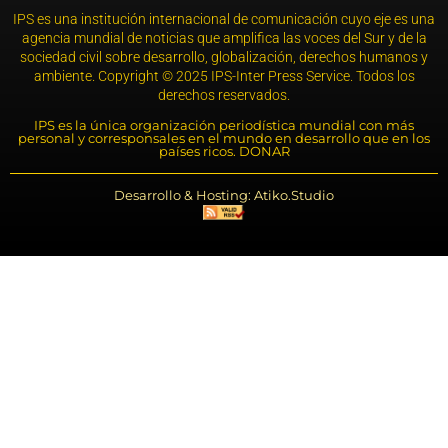
IPS es una institución internacional de comunicación cuyo eje es una
agencia mundial de noticias que amplifica las voces del Sur y de la
sociedad civil sobre desarrollo, globalización, derechos humanos y
ambiente. Copyright © 2025 IPS-Inter Press Service. Todos los
derechos reservados.
IPS es la única organización periodística mundial con más
personal y corresponsales en el mundo en desarrollo que en los
países ricos. DONAR
Desarrollo & Hosting: Atiko.Studio