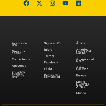
Acerca de
Sigue a IPS
África
IPS
Inicio
América
Nuestros
Latina y el
socios
Caribe
Twitter
Contáctenos
América del
Norte
Facebook
Apóyenos
Asia-
Flickr
Pacífico
¿Quieres
publicar
Reglas de
notas de
Europa
comunidad
IPS?
Medio
Oriente y
Norte de
África
Mundo