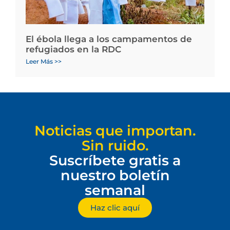
El ébola llega a los campamentos de
refugiados en la RDC
Leer Más >>
Noticias que importan.
Sin ruido.
Suscríbete gratis a
nuestro boletín
semanal
Haz clic aquí