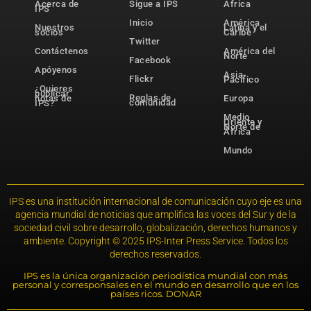
Acerca de
Sigue a IPS
África
IPS
Inicio
América
Nuestros
Latina y el
socios
Caribe
Twitter
Contáctenos
América del
Norte
Facebook
Apóyenos
Asia-
Flickr
Pacífico
¿Quieres
publicar
Reglas de
notas de
Europa
comunidad
IPS?
Medio
Oriente y
Norte de
África
Mundo
IPS es una institución internacional de comunicación cuyo eje es una
agencia mundial de noticias que amplifica las voces del Sur y de la
sociedad civil sobre desarrollo, globalización, derechos humanos y
ambiente. Copyright © 2025 IPS-Inter Press Service. Todos los
derechos reservados.
IPS es la única organización periodística mundial con más
personal y corresponsales en el mundo en desarrollo que en los
países ricos. DONAR