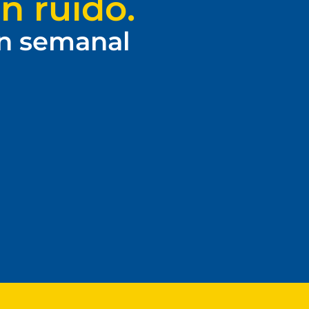
n ruido.
ín semanal