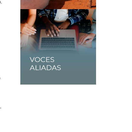
o.
e
,