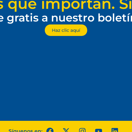
s que importan. Si
e gratis a nuestro bolet
Haz clic aquí
Síguenos en: