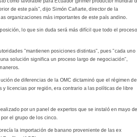
isto como favorable para Ecuador (primer productor mundial 
terior de este país", dijo Simón Cañarte, director de la
as organizaciones más importantes de este país andino.
posición, lo que sin duda será más difícil que todo el proces
autoridades "mantienen posiciones distintas", pues "cada uno
a una solución significa un proceso largo de negociación",
ananeros.
olución de diferencias de la OMC dictaminó que el régimen de
 licencias por región, era contrario a las políticas de libre
 realizado por un panel de expertos que se instaló en mayo d
or el grupo de los cinco.
orecía la importación de banano proveniente de las ex