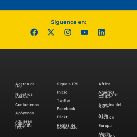
Síguenos en:
Acerca de
Sigue a IPS
África
IPS
Inicio
América
Nuestros
Latina y el
socios
Caribe
Twitter
Contáctenos
América del
Norte
Facebook
Apóyenos
Asia-
Flickr
Pacífico
¿Quieres
publicar
Reglas de
notas de
Europa
comunidad
IPS?
Medio
Oriente y