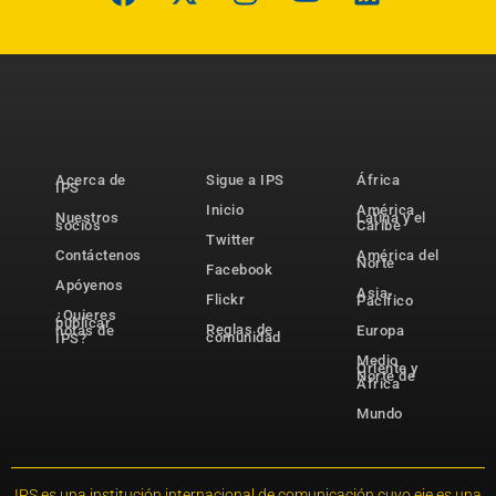
Acerca de
Sigue a IPS
África
IPS
Inicio
América
Nuestros
Latina y el
socios
Caribe
Twitter
Contáctenos
América del
Norte
Facebook
Apóyenos
Asia-
Flickr
Pacífico
¿Quieres
publicar
Reglas de
notas de
Europa
comunidad
IPS?
Medio
Oriente y
Norte de
África
Mundo
IPS es una institución internacional de comunicación cuyo eje es una