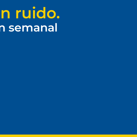
n ruido.
ín semanal