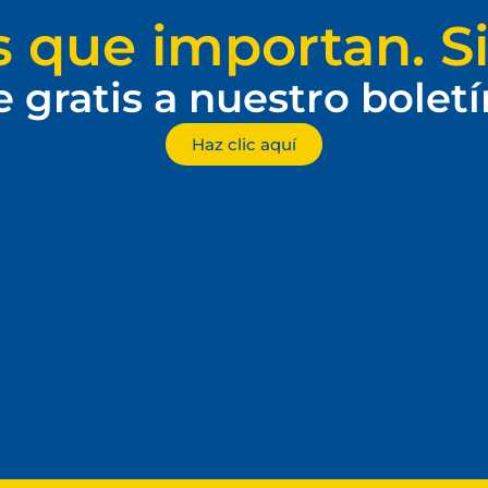
s que importan. Si
e gratis a nuestro bolet
Haz clic aquí