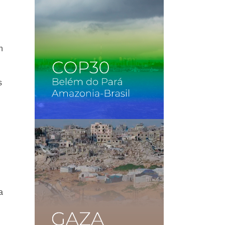
n
s
a