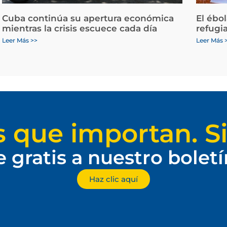
Cuba continúa su apertura económica
El ébo
mientras la crisis escuece cada día
refugi
Leer Más >>
Leer Más 
s que importan. Si
e gratis a nuestro bolet
Haz clic aquí