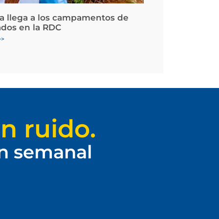
la llega a los campamentos de
ados en la RDC
>>
n ruido.
ín semanal