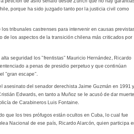
la petición de asilo señaló desde Zurich que no hay garantía
le, porque ha sido juzgado tanto por la justicia civil como
los tribunales castrenses para intervenir en causas prevista
no de los aspectos de la transición chilena más criticados por
 alta seguridad los "frentistas" Mauricio Hernández, Ricardo
ntenciado a penas de presidio perpetuo y que continúan
l "gran escape".
el asesinato del senador derechista Jaime Guzmán en 1991 
 Cristián Edwards, en tanto a Muñoz se le acusó de dar muert
policía de Carabineros Luis Fontaine.
o que los tres prófugos están ocultos en Cuba, lo cual fue
lea Nacional de ese país, Ricardo Alarcón, quien participa e