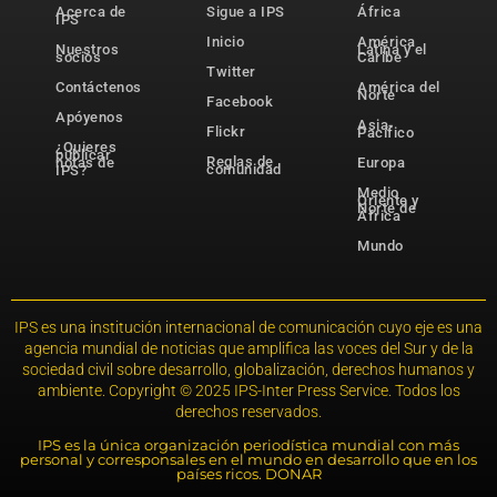
Acerca de
Sigue a IPS
África
IPS
Inicio
América
Nuestros
Latina y el
socios
Caribe
Twitter
Contáctenos
América del
Norte
Facebook
Apóyenos
Asia-
Flickr
Pacífico
¿Quieres
publicar
Reglas de
notas de
Europa
comunidad
IPS?
Medio
Oriente y
Norte de
África
Mundo
IPS es una institución internacional de comunicación cuyo eje es una
agencia mundial de noticias que amplifica las voces del Sur y de la
sociedad civil sobre desarrollo, globalización, derechos humanos y
ambiente. Copyright © 2025 IPS-Inter Press Service. Todos los
derechos reservados.
IPS es la única organización periodística mundial con más
personal y corresponsales en el mundo en desarrollo que en los
países ricos. DONAR