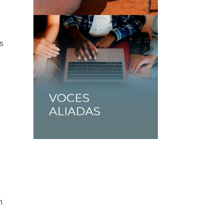
as
n
n