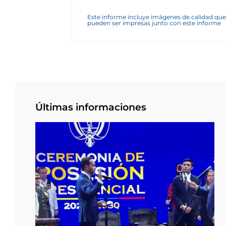
Este informe incluye imágenes de calidad que
pueden ser impresas junto con este informe
Últimas informaciones