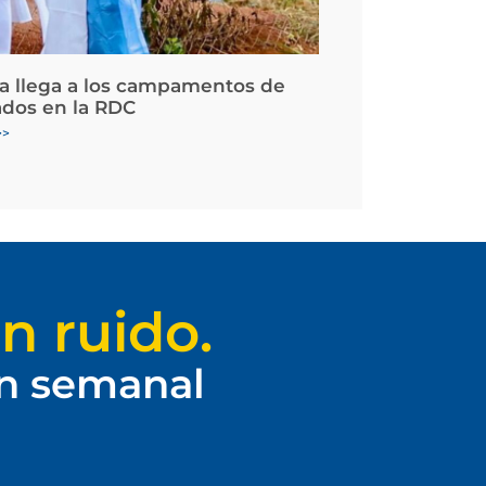
la llega a los campamentos de
ados en la RDC
>>
n ruido.
ín semanal