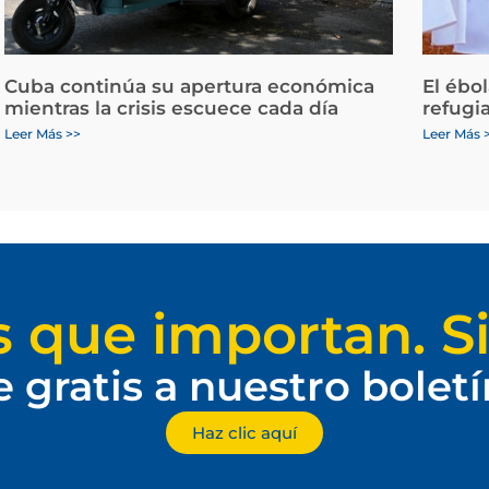
Cuba continúa su apertura económica
El ébo
mientras la crisis escuece cada día
refugi
Leer Más >>
Leer Más 
s que importan. Si
e gratis a nuestro bolet
Haz clic aquí