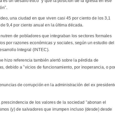
a es un desafío ético" y que la posición de la iglesia en ese
ón".
deo, una ciudad en que viven casi 45 por ciento de los 3,1
de 9,4 por ciento anual en la última década.
nutren de pobladores que integraban los sectores formales
dos por razones económicas y sociales, según un estudio del
esarrollo Integral (INTEC).
 hizo referencia también alertó sobre la pérdida de
as, debido a "vicios de funcionamiento, por inoperancia, o po
denuncias de corrupción en la administración del ex president
la prescindencia de los valores de la sociedad "abonan el
vismos (y) de salvadores que irrumpen incluso (desde) desde