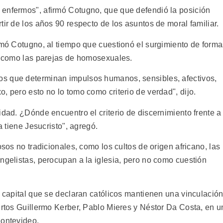
 enfermos", afirmó Cotugno, que que defendió la posición
tir de los años 90 respecto de los asuntos de moral familiar.
lamó Cotugno, al tiempo que cuestionó el surgimiento de form
r, como las parejas de homosexuales.
s que determinan impulsos humanos, sensibles, afectivos,
, pero esto no lo tomo como criterio de verdad", dijo.
idad. ¿Dónde encuentro el criterio de discernimiento frente a
a tiene Jesucristo", agregó.
osos no tradicionales, como los cultos de origen africano, las
ngelistas, perocupan a la iglesia, pero no como cuestión
a capital que se declaran católicos mantienen una vinculació
ertos Guillermo Kerber, Pablo Mieres y Néstor Da Costa, en u
Montevideo.