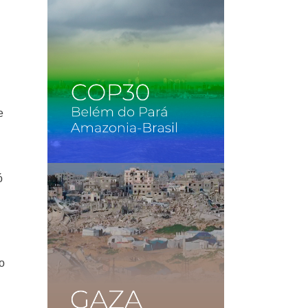
e
ó
do