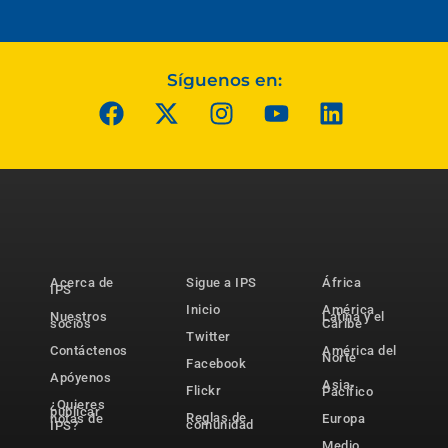
Síguenos en:
Acerca de
Sigue a IPS
África
IPS
Inicio
América
Nuestros
Latina y el
socios
Caribe
Twitter
Contáctenos
América del
Norte
Facebook
Apóyenos
Asia-
Flickr
Pacífico
¿Quieres
publicar
Reglas de
notas de
Europa
comunidad
IPS?
Medio