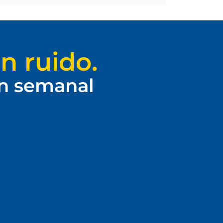
n ruido.
ín semanal