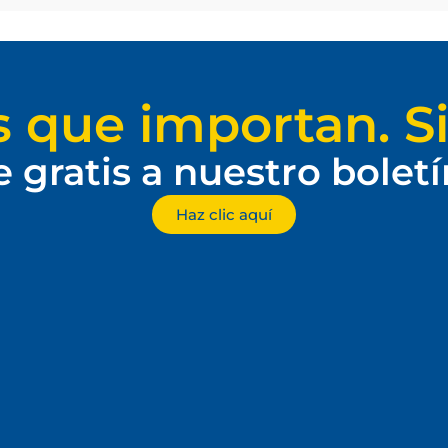
s que importan. Si
e gratis a nuestro bolet
Haz clic aquí