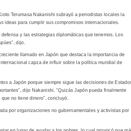
Kioto Terumasa Nakanishi subrayó a periodistas locales la
s ideas para cumplir sus compromisos internacionales.
e defensa y las estrategias diplomáticas que tenemos. Los
púes", dijo.
n creciente llamado en Japón que destaca la importancia de
nternacional capza de influir sobre la política mundial de
ntos a Japón porque siempre sigue las decisiones de Estado
ortantes", dijo Nakanishi. "Quizás Japón pueda finalmente
 que no tiene dinero", concluyó.
ada por organizaciones no gubernamentales y activistas por
star en lugar de ayudar a los pobres, lo cual provocó que m