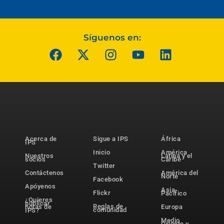
Síguenos en:
Acerca de
Sigue a IPS
África
IPS
Inicio
América
Nuestros
Latina y el
socios
Caribe
Twitter
Contáctenos
América del
Norte
Facebook
Apóyenos
Asia-
Flickr
Pacífico
¿Quieres
publicar
Reglas de
notas de
Europa
comunidad
IPS?
Medio
Oriente y