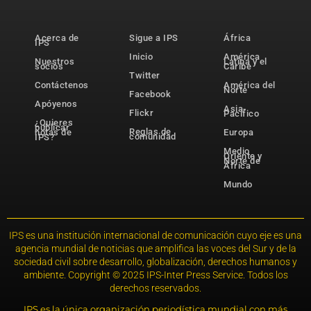
Acerca de
Sigue a IPS
África
IPS
Inicio
América
Nuestros
Latina y el
socios
Caribe
Twitter
Contáctenos
América del
Norte
Facebook
Apóyenos
Asia-
Flickr
Pacífico
¿Quieres
publicar
Reglas de
notas de
Europa
comunidad
IPS?
Medio
Oriente y
Norte de
África
Mundo
IPS es una institución internacional de comunicación cuyo eje es una
agencia mundial de noticias que amplifica las voces del Sur y de la
sociedad civil sobre desarrollo, globalización, derechos humanos y
ambiente. Copyright © 2025 IPS-Inter Press Service. Todos los
derechos reservados.
IPS es la única organización periodística mundial con más