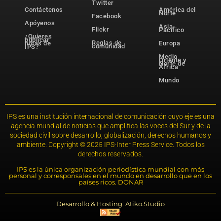
Twitter
Contáctenos
América del
Norte
Facebook
Apóyenos
Asia-
Flickr
Pacífico
¿Quieres
publicar
Reglas de
notas de
Europa
comunidad
IPS?
Medio
Oriente y
Norte de
África
Mundo
IPS es una institución internacional de comunicación cuyo eje es una
agencia mundial de noticias que amplifica las voces del Sur y de la
sociedad civil sobre desarrollo, globalización, derechos humanos y
ambiente. Copyright © 2025 IPS-Inter Press Service. Todos los
derechos reservados.
IPS es la única organización periodística mundial con más
personal y corresponsales en el mundo en desarrollo que en los
países ricos. DONAR
Desarrollo & Hosting: Atiko.Studio