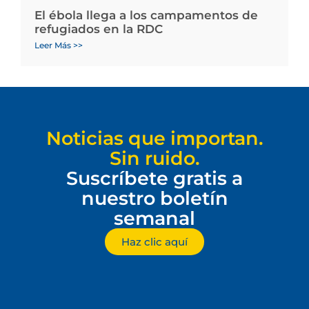
El ébola llega a los campamentos de
refugiados en la RDC
Leer Más >>
Noticias que importan.
Sin ruido.
Suscríbete gratis a
nuestro boletín
semanal
Haz clic aquí