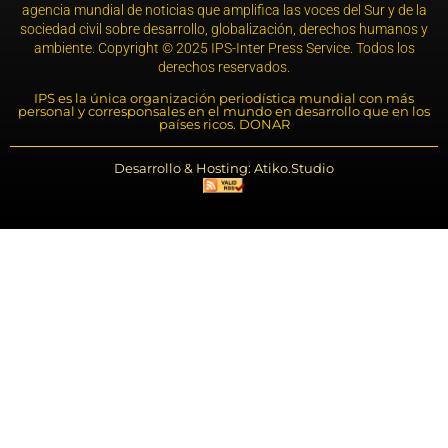
agencia mundial de noticias que amplifica las voces del Sur y de la
sociedad civil sobre desarrollo, globalización, derechos humanos y
ambiente. Copyright © 2025 IPS-Inter Press Service. Todos los
derechos reservados.
IPS es la única organización periodística mundial con más
personal y corresponsales en el mundo en desarrollo que en los
países ricos. DONAR
Desarrollo & Hosting: Atiko.Studio