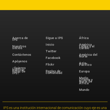
Acerca de
Sigue a IPS
África
IPS
Inicio
América
Nuestros
Latina y el
socios
Caribe
Twitter
Contáctenos
América del
Norte
Facebook
Apóyenos
Asia-
Flickr
Pacífico
¿Quieres
publicar
Reglas de
notas de
Europa
comunidad
IPS?
Medio
Oriente y
Norte de
África
Mundo
IPS es una institución internacional de comunicación cuyo eje es una