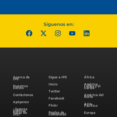
Síguenos en:
Acerca de
Sigue a IPS
África
IPS
Inicio
América
Nuestros
Latina y el
socios
Caribe
Twitter
Contáctenos
América del
Norte
Facebook
Apóyenos
Asia-
Flickr
Pacífico
¿Quieres
publicar
Reglas de
notas de
Europa
comunidad
IPS?