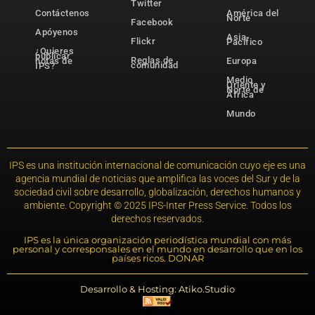
Twitter
Contáctenos
América del
Norte
Facebook
Apóyenos
Asia-
Flickr
Pacífico
¿Quieres
publicar
Reglas de
notas de
Europa
comunidad
IPS?
Medio
Oriente y
Norte de
África
Mundo
IPS es una institución internacional de comunicación cuyo eje es una
agencia mundial de noticias que amplifica las voces del Sur y de la
sociedad civil sobre desarrollo, globalización, derechos humanos y
ambiente. Copyright © 2025 IPS-Inter Press Service. Todos los
derechos reservados.
IPS es la única organización periodística mundial con más
personal y corresponsales en el mundo en desarrollo que en los
países ricos. DONAR
Desarrollo & Hosting: Atiko.Studio