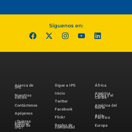
Síguenos en:
Acerca de
Sigue a IPS
África
IPS
Inicio
América
Nuestros
Latina y el
socios
Caribe
Twitter
Contáctenos
América del
Norte
Facebook
Apóyenos
Asia-
Flickr
Pacífico
¿Quieres
publicar
Reglas de
notas de
Europa
comunidad
IPS?