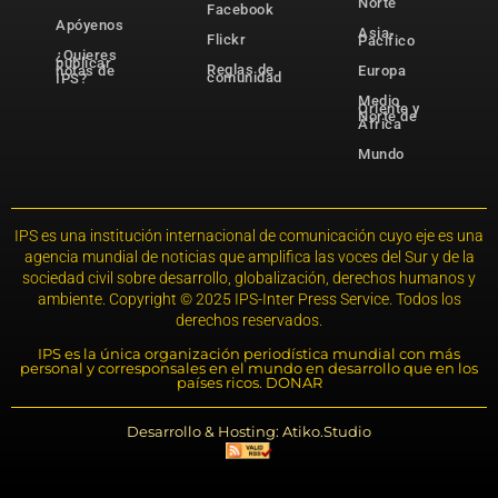
Norte
Facebook
Apóyenos
Asia-
Flickr
Pacífico
¿Quieres
publicar
Reglas de
notas de
Europa
comunidad
IPS?
Medio
Oriente y
Norte de
África
Mundo
IPS es una institución internacional de comunicación cuyo eje es una
agencia mundial de noticias que amplifica las voces del Sur y de la
sociedad civil sobre desarrollo, globalización, derechos humanos y
ambiente. Copyright © 2025 IPS-Inter Press Service. Todos los
derechos reservados.
IPS es la única organización periodística mundial con más
personal y corresponsales en el mundo en desarrollo que en los
países ricos. DONAR
Desarrollo & Hosting: Atiko.Studio