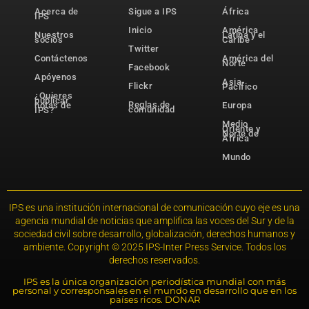
Acerca de
Sigue a IPS
África
IPS
Inicio
América
Nuestros
Latina y el
socios
Caribe
Twitter
Contáctenos
América del
Norte
Facebook
Apóyenos
Asia-
Flickr
Pacífico
¿Quieres
publicar
Reglas de
notas de
Europa
comunidad
IPS?
Medio
Oriente y
Norte de
África
Mundo
IPS es una institución internacional de comunicación cuyo eje es una
agencia mundial de noticias que amplifica las voces del Sur y de la
sociedad civil sobre desarrollo, globalización, derechos humanos y
ambiente. Copyright © 2025 IPS-Inter Press Service. Todos los
derechos reservados.
IPS es la única organización periodística mundial con más
personal y corresponsales en el mundo en desarrollo que en los
países ricos. DONAR