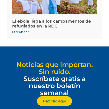
El ébola llega a los campamentos de
refugiados en la RDC
Leer Más >>
Noticias que importan.
Sin ruido.
Suscríbete gratis a
nuestro boletín
semanal
Haz clic aquí