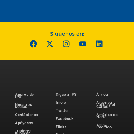
Síguenos en:
Acerca de
Sigue a IPS
África
IPS
Inicio
América
Nuestros
Latina y el
socios
Caribe
Twitter
Contáctenos
América del
Norte
Facebook
Apóyenos
Asia-
Flickr
Pacífico
¿Quieres
publicar