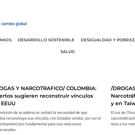
ANOS
DESARROLLO SOSTENIBLE
DESIGUALDAD Y POBREZ
SALUD
OGAS Y NARCOTRAFICO/ COLOMBIA:
/DROGAS
ertos sugieren reconstruir vínculos
Narcotráf
 EEUU
y en Tai
omisión de académicos señaló la necesidad de que
El sur de Chin
ia reconstruya sus vínculos con Estados Unidos, por ser el
narcotraficant
norteamericano fundamental para sus relaciones
Asia a los mer
acionales.