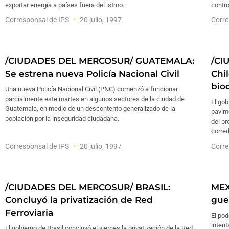
exportar energía a países fuera del istmo.
contro
Corresponsal de IPS
20 julio, 1997
Corre
/CIUDADES DEL MERCOSUR/ GUATEMALA:
/CI
Se estrena nueva Policía Nacional Civil
Chi
bio
Una nueva Policía Nacional Civil (PNC) comenzó a funcionar
parcialmente este martes en algunos sectores de la ciudad de
El gob
Guatemala, en medio de un descontento generalizado de la
pavime
población por la inseguridad ciudadana.
del pr
corre
Corresponsal de IPS
20 julio, 1997
Corre
/CIUDADES DEL MERCOSUR/ BRASIL:
MEX
Concluyó la privatización de Red
guer
Ferroviaria
El po
intent
El gobierno de Brasil concluyó el viernes la privatización de la Red