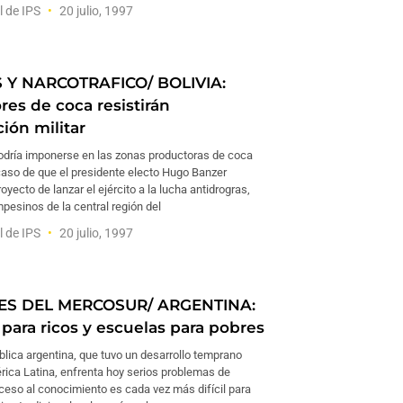
l de IPS
20 julio, 1997
 Y NARCOTRAFICO/ BOLIVIA:
res de coca resistirán
ión militar
podría imponerse en las zonas productoras de coca
 caso de que el presidente electo Hugo Banzer
oyecto de lanzar el ejército a la lucha antidrogras,
pesinos de la central región del
l de IPS
20 julio, 1997
ES DEL MERCOSUR/ ARGENTINA:
 para ricos y escuelas para pobres
blica argentina, que tuvo un desarrollo temprano
rica Latina, enfrenta hoy serios problemas de
ceso al conocimiento es cada vez más difícil para