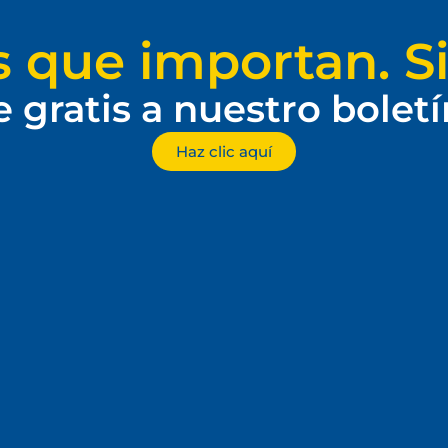
s que importan. Si
e gratis a nuestro bolet
Haz clic aquí