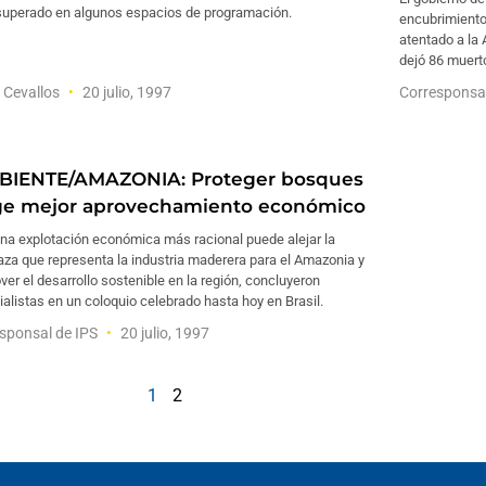
 superado en algunos espacios de programación.
encubrimiento 
atentado a la 
dejó 86 muerto
 Cevallos
20 julio, 1997
Corresponsa
BIENTE/AMAZONIA: Proteger bosques
ge mejor aprovechamiento económico
na explotación económica más racional puede alejar la
za que representa la industria maderera para el Amazonia y
er el desarrollo sostenible en la región, concluyeron
alistas en un coloquio celebrado hasta hoy en Brasil.
sponsal de IPS
20 julio, 1997
1
2