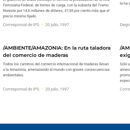
la ha
Ferroviaria Federal, de trenes de carga, con la subasta del Tramo
Noreste por 14,6 millones de dólares, 37,85 por ciento más que el
precio mínimo fijado.
Corresponsal de IPS
20 julio, 1997
Diego
/AMBIENTE/AMAZONIA: En la ruta taladora
/AM
del comercio de maderas
exi
Todos los caminos del comercio internacional de maderas llevan
Sólo u
a la Amazonia, amenazando al mundo con graves consecuencias
amena
ambientales.
promov
especi
Corresponsal de IPS
20 julio, 1997
Corre