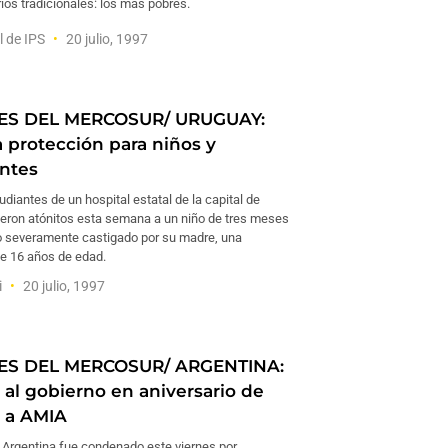
ios tradicionales: los más pobres.
l de IPS
20 julio, 1997
ES DEL MERCOSUR/ URUGUAY:
protección para niños y
ntes
diantes de un hospital estatal de la capital de
ieron atónitos esta semana a un niño de tres meses
o severamente castigado por su madre, una
e 16 años de edad.
i
20 julio, 1997
ES DEL MERCOSUR/ ARGENTINA:
al gobierno en aniversario de
 a AMIA
e Argentina fue condenado este viernes por