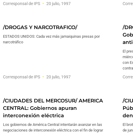
Corresponsal de IPS
20 julio, 1997
Corre
/DROGAS Y NARCOTRAFICO/
/DR
Gob
ESTADOS UNIDOS: Cada vez más jamaiquinas presas por
ant
narcotráfico
El pre
miérco
con Es
contra
Corresponsal de IPS
20 julio, 1997
Corre
/CIUDADES DEL MERCOSUR/ AMERICA
/CI
CENTRAL: Gobiernos apuran
Púb
interconexión eléctrica
den
Los gobiernos de América Central intentarán avanzar en las
El br
negociaciones de interconexión eléctrica con el fin de lograr
de jun