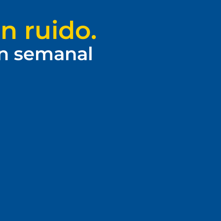
n ruido.
ín semanal