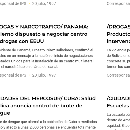
sponsal de IPS
20 julio, 1997
Corresponsa
OGAS Y NARCOTRAFICO/ PANAMA:
/DROGAS
ierno dispuesto a negociar centro
Producto
idrogas con EEUU
intervenc
sidente de Panamá, Ernesto Pérez Balladares, confirmó el
La violencia 
les en un mensaje a la nación el inicio de negociaciones
de Bolivia en
tados Unidos para la instalación de un centro multilateral
concrete su pr
 el narcotráfico en el área del canal.
temen los cam
sponsal de IPS
20 julio, 1997
Corresponsa
UDADES DEL MERCOSUR/ CUBA: Salud
/CIUDAD
lica anuncia control de brote de
Escuelas
gue
La escuela pú
dentro de Amé
ote de dengue que alarmó a la población de Cuba a mediados
equidad. El ac
io y afectó a unas 2.000 personas se encuentra totalmente