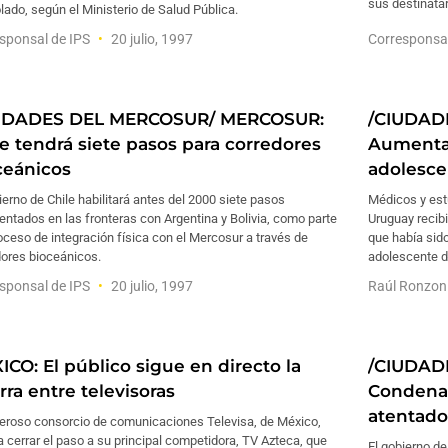
sus destinatar
lado, según el Ministerio de Salud Pública.
sponsal de IPS
20 julio, 1997
Corresponsa
UDADES DEL MERCOSUR/ MERCOSUR:
/CIUDAD
le tendrá siete pasos para corredores
Aumenta 
ceánicos
adolesce
ierno de Chile habilitará antes del 2000 siete pasos
Médicos y estu
ntados en las fronteras con Argentina y Bolivia, como parte
Uruguay recib
oceso de integración física con el Mercosur a través de
que había sid
dores bioceánicos.
adolescente d
sponsal de IPS
20 julio, 1997
Raúl Ronzon
ICO: El público sigue en directo la
/CIUDAD
ra entre televisoras
Condena 
atentado
deroso consorcio de comunicaciones Televisa, de México,
a cerrar el paso a su principal competidora, TV Azteca, que
El gobierno d