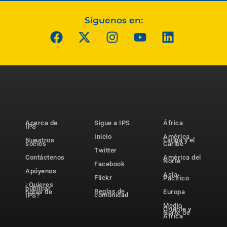
Síguenos en:
Acerca de
Sigue a IPS
África
IPS
Inicio
América
Nuestros
Latina y el
socios
Caribe
Twitter
Contáctenos
América del
Norte
Facebook
Apóyenos
Asia-
Flickr
Pacífico
¿Quieres
publicar
Reglas de
notas de
Europa
comunidad
IPS?
Medio
Oriente y
Norte de
África