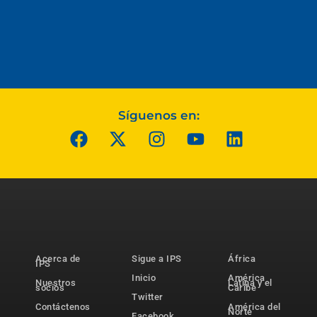
Síguenos en:
Acerca de
Sigue a IPS
África
IPS
Inicio
América
Nuestros
Latina y el
socios
Caribe
Twitter
Contáctenos
América del
Norte
Facebook