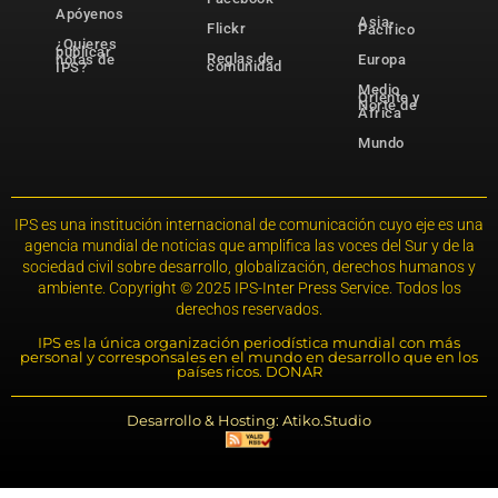
Apóyenos
Asia-
Flickr
Pacífico
¿Quieres
publicar
Reglas de
notas de
Europa
comunidad
IPS?
Medio
Oriente y
Norte de
África
Mundo
IPS es una institución internacional de comunicación cuyo eje es una
agencia mundial de noticias que amplifica las voces del Sur y de la
sociedad civil sobre desarrollo, globalización, derechos humanos y
ambiente. Copyright © 2025 IPS-Inter Press Service. Todos los
derechos reservados.
IPS es la única organización periodística mundial con más
personal y corresponsales en el mundo en desarrollo que en los
países ricos. DONAR
Desarrollo & Hosting: Atiko.Studio