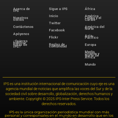
Acerca de
Sigue a IPS
África
IPS
Inicio
América
Nuestros
Latina y el
socios
Caribe
Twitter
Contáctenos
América del
Norte
Facebook
Apóyenos
Asia-
Flickr
Pacífico
¿Quieres
publicar
Reglas de
notas de
Europa
comunidad
IPS?
Medio
Oriente y
Norte de
África
Mundo
IPS es una institución internacional de comunicación cuyo eje es una
agencia mundial de noticias que amplifica las voces del Sur y de la
sociedad civil sobre desarrollo, globalización, derechos humanos y
ambiente. Copyright © 2025 IPS-Inter Press Service. Todos los
derechos reservados.
IPS es la única organización periodística mundial con más
personal y corresponsales en el mundo en desarrollo que en los