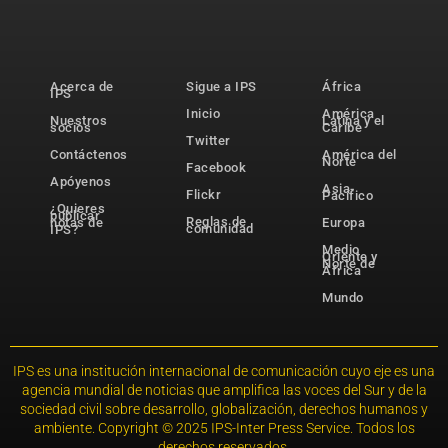
Acerca de
Sigue a IPS
África
IPS
Inicio
América
Nuestros
Latina y el
socios
Caribe
Twitter
Contáctenos
América del
Norte
Facebook
Apóyenos
Asia-
Flickr
Pacífico
¿Quieres
publicar
Reglas de
notas de
Europa
comunidad
IPS?
Medio
Oriente y
Norte de
África
Mundo
IPS es una institución internacional de comunicación cuyo eje es una
agencia mundial de noticias que amplifica las voces del Sur y de la
sociedad civil sobre desarrollo, globalización, derechos humanos y
ambiente. Copyright © 2025 IPS-Inter Press Service. Todos los
derechos reservados.