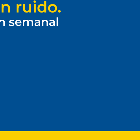
n ruido.
ín semanal