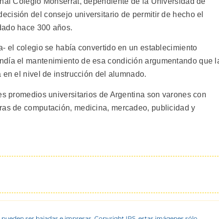
onal Colegio Monserrat, dependiente de la Universidad de
cisión del consejo universitario de permitir de hecho el
dado hace 300 años.
a- el colegio se había convertido en un establecimiento
ndía el mantenimiento de esa condición argumentando que l
 en el nivel de instrucción del alumnado.
res promedios universitarios de Argentina son varones con
eras de computación, medicina, mercadeo, publicidad y
 pueden ser bajadas e impresas. Copyright IPS, estas imágenes sólo