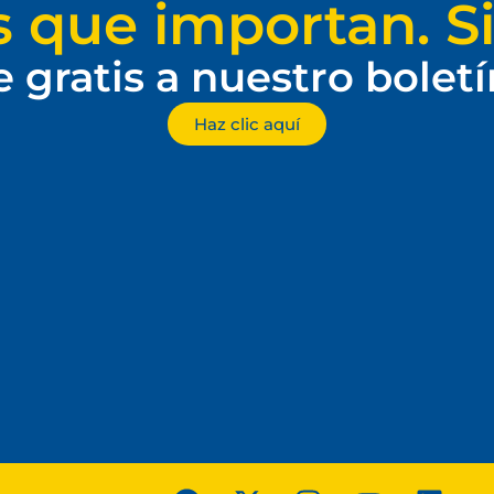
s que importan. Si
e gratis a nuestro bolet
Haz clic aquí