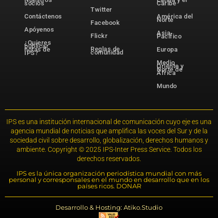
socios
Caribe
Twitter
Contáctenos
América del
Norte
Facebook
Apóyenos
Asia-
Flickr
Pacífico
¿Quieres
publicar
Reglas de
notas de
Europa
comunidad
IPS?
Medio
Oriente y
Norte de
África
Mundo
IPS es una institución internacional de comunicación cuyo eje es una
agencia mundial de noticias que amplifica las voces del Sur y de la
sociedad civil sobre desarrollo, globalización, derechos humanos y
ambiente. Copyright © 2025 IPS-Inter Press Service. Todos los
derechos reservados.
IPS es la única organización periodística mundial con más
personal y corresponsales en el mundo en desarrollo que en los
países ricos. DONAR
Desarrollo & Hosting: Atiko.Studio