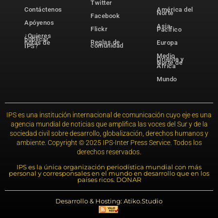
Twitter
Contáctenos
América del
Norte
Facebook
Apóyenos
Asia-
Flickr
Pacífico
¿Quieres
publicar
Reglas de
notas de
Europa
comunidad
IPS?
Medio
Oriente y
Norte de
África
Mundo
IPS es una institución internacional de comunicación cuyo eje es una
agencia mundial de noticias que amplifica las voces del Sur y de la
sociedad civil sobre desarrollo, globalización, derechos humanos y
ambiente. Copyright © 2025 IPS-Inter Press Service. Todos los
derechos reservados.
IPS es la única organización periodística mundial con más
personal y corresponsales en el mundo en desarrollo que en los
países ricos. DONAR
Desarrollo & Hosting: Atiko.Studio