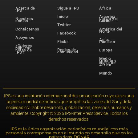
Acerca de
Sigue a IPS
África
IPS
Inicio
América
Nuestros
Latina y el
socios
Caribe
Twitter
Contáctenos
América del
Norte
Facebook
Apóyenos
Asia-
Flickr
Pacífico
¿Quieres
publicar
Reglas de
notas de
Europa
comunidad
IPS?
Medio
Oriente y
Norte de
África
Mundo
IPS es una institución internacional de comunicación cuyo eje es una
agencia mundial de noticias que amplifica las voces del Sur y de la
sociedad civil sobre desarrollo, globalización, derechos humanos y
ambiente. Copyright © 2025 IPS-Inter Press Service. Todos los
derechos reservados.
IPS es la única organización periodística mundial con más
personal y corresponsales en el mundo en desarrollo que en los
países ricos. DONAR