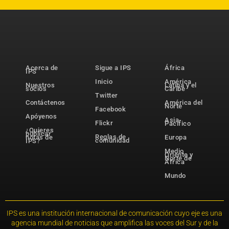
Acerca de
Sigue a IPS
África
IPS
Inicio
América
Nuestros
Latina y el
socios
Caribe
Twitter
Contáctenos
América del
Norte
Facebook
Apóyenos
Asia-
Flickr
Pacífico
¿Quieres
publicar
Reglas de
notas de
Europa
comunidad
IPS?
Medio
Oriente y
Norte de
África
Mundo
IPS es una institución internacional de comunicación cuyo eje es una
agencia mundial de noticias que amplifica las voces del Sur y de la