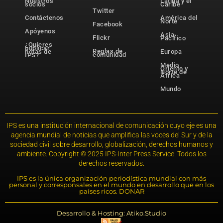
Nuestros
Latina y el
socios
Caribe
Twitter
Contáctenos
América del
Norte
Facebook
Apóyenos
Asia-
Flickr
Pacífico
¿Quieres
publicar
Reglas de
notas de
Europa
comunidad
IPS?
Medio
Oriente y
Norte de
África
Mundo
IPS es una institución internacional de comunicación cuyo eje es una
agencia mundial de noticias que amplifica las voces del Sur y de la
sociedad civil sobre desarrollo, globalización, derechos humanos y
ambiente. Copyright © 2025 IPS-Inter Press Service. Todos los
derechos reservados.
IPS es la única organización periodística mundial con más
personal y corresponsales en el mundo en desarrollo que en los
países ricos. DONAR
Desarrollo & Hosting: Atiko.Studio