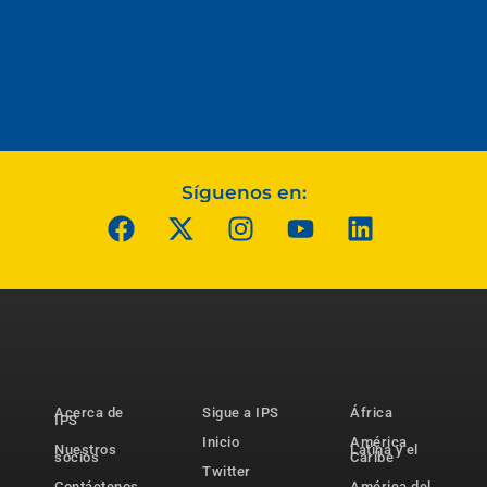
Síguenos en:
Acerca de
Sigue a IPS
África
IPS
Inicio
América
Nuestros
Latina y el
socios
Caribe
Twitter
Contáctenos
América del