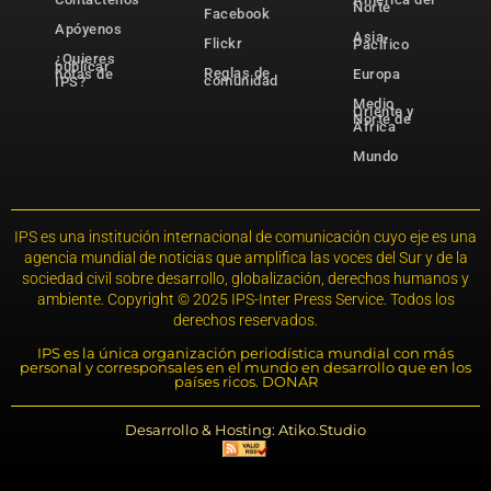
Norte
Facebook
Apóyenos
Asia-
Flickr
Pacífico
¿Quieres
publicar
Reglas de
notas de
Europa
comunidad
IPS?
Medio
Oriente y
Norte de
África
Mundo
IPS es una institución internacional de comunicación cuyo eje es una
agencia mundial de noticias que amplifica las voces del Sur y de la
sociedad civil sobre desarrollo, globalización, derechos humanos y
ambiente. Copyright © 2025 IPS-Inter Press Service. Todos los
derechos reservados.
IPS es la única organización periodística mundial con más
personal y corresponsales en el mundo en desarrollo que en los
países ricos. DONAR
Desarrollo & Hosting: Atiko.Studio