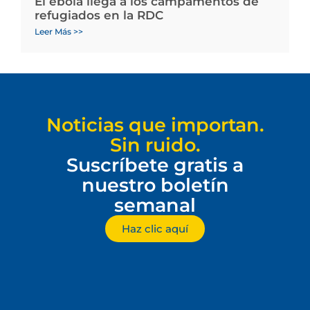
El ébola llega a los campamentos de
refugiados en la RDC
Leer Más >>
Noticias que importan.
Sin ruido.
Suscríbete gratis a
nuestro boletín
semanal
Haz clic aquí