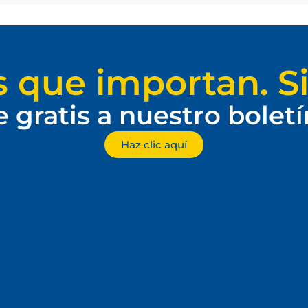
s que importan. Si
e gratis a nuestro bolet
Haz clic aquí