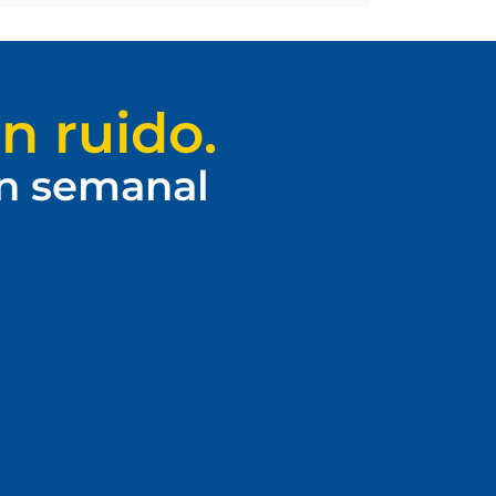
n ruido.
ín semanal