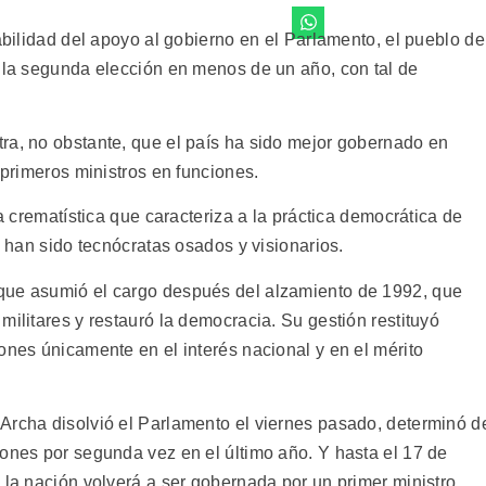
tabilidad del apoyo al gobierno en el Parlamento, el pueblo de
r la segunda elección en menos de un año, con tal de
ra, no obstante, que el país ha sido mejor gobernado en
 primeros ministros en funciones.
ca crematística que caracteriza a la práctica democrática de
s han sido tecnócratas osados y visionarios.
que asumió el cargo después del alzamiento de 1992, que
militares y restauró la democracia. Su gestión restituyó
ones únicamente en el interés nacional y en el mérito
Archa disolvió el Parlamento el viernes pasado, determinó d
iones por segunda vez en el último año. Y hasta el 17 de
 la nación volverá a ser gobernada por un primer ministro