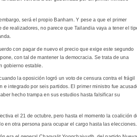
 embargo, será el propio Banharn. Y pese a que el primer
de realizadores, no parece que Tailandia vaya a tener el tip
anda.
uerdo con pagar de nuevo el precio que exige este segundo
upone, con tal de mantener la democracia. Se trata de una
n gobierno estable.
cuando la oposición logró un voto de censura contra el frágil
n e integrado por seis partidos. El primer ministro fue acusad
aber hecho trampa en sus estudios hasta falsificar su
ectiva el 21 de octubre, pero hasta el momento la coalición 
 en otra persona para ocupar el cargo hasta las elecciones.
ción era el general Chaovalit Yongchaiyudh, del partido Nuev