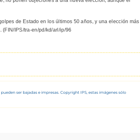
te, no ponen objeciones a una nueva elección, aunque el
golpes de Estado en los últimos 50 años, y una elección más
. (FIN/IPS/tra-en/pd/kd/arl/ip/96
 pueden ser bajadas e impresas. Copyright IPS, estas imágenes sólo