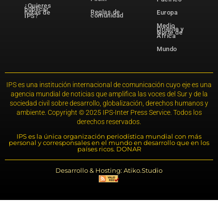
¿Quieres
publicar
Reglas de
notas de
Europa
comunidad
IPS?
Medio
Oriente y
Norte de
África
Mundo
IPS es una institución internacional de comunicación cuyo eje es una
agencia mundial de noticias que amplifica las voces del Sur y de la
sociedad civil sobre desarrollo, globalización, derechos humanos y
ambiente. Copyright © 2025 IPS-Inter Press Service. Todos los
derechos reservados.
IPS es la única organización periodística mundial con más
personal y corresponsales en el mundo en desarrollo que en los
países ricos. DONAR
Desarrollo & Hosting: Atiko.Studio