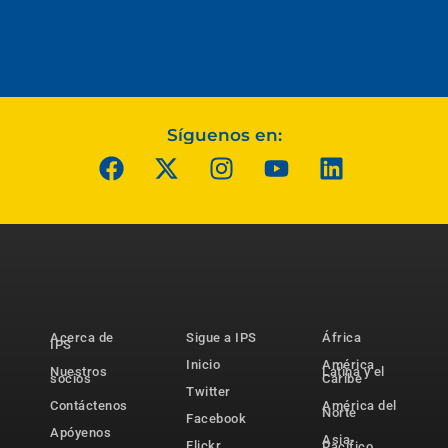
Síguenos en:
Acerca de
Sigue a IPS
África
IPS
Inicio
América
Nuestros
Latina y el
socios
Caribe
Twitter
Contáctenos
América del
Norte
Facebook
Apóyenos
Asia-
Flickr
Pacífico