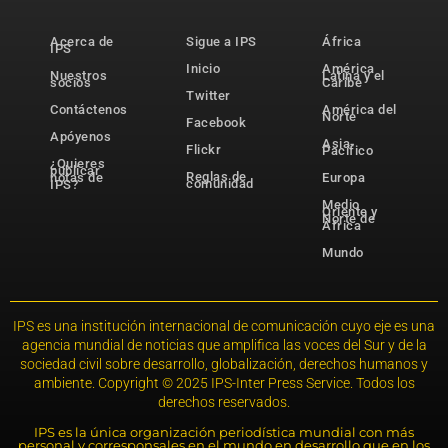
Acerca de
Sigue a IPS
África
IPS
Inicio
América
Nuestros
Latina y el
socios
Caribe
Twitter
Contáctenos
América del
Norte
Facebook
Apóyenos
Asia-
Flickr
Pacífico
¿Quieres
publicar
Reglas de
notas de
Europa
comunidad
IPS?
Medio
Oriente y
Norte de
África
Mundo
IPS es una institución internacional de comunicación cuyo eje es una
agencia mundial de noticias que amplifica las voces del Sur y de la
sociedad civil sobre desarrollo, globalización, derechos humanos y
ambiente. Copyright © 2025 IPS-Inter Press Service. Todos los
derechos reservados.
IPS es la única organización periodística mundial con más
personal y corresponsales en el mundo en desarrollo que en los